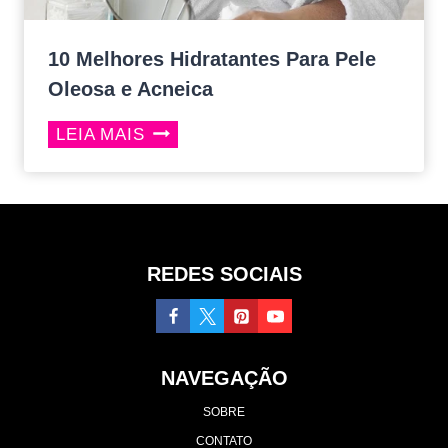
10 Melhores Hidratantes Para Pele
Oleosa e Acneica
10
LEIA MAIS
MELHORES
HIDRATANTES
PARA
PELE
OLEOSA
REDES SOCIAIS
E
ACNEICA
NAVEGAÇÃO
SOBRE
CONTATO